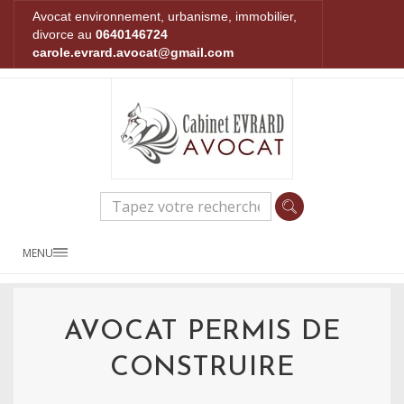
Avocat environnement, urbanisme, immobilier,
divorce au
0640146724
carole.evrard.avocat@gmail.com
MENU
AVOCAT PERMIS DE
CONSTRUIRE