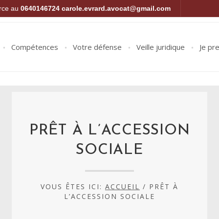
orce au
0640146724
carole.evrard.avocat@gmail.com
Compétences
Votre défense
Veille juridique
Je pr
PRÊT À L’ACCESSION
SOCIALE
VOUS ÊTES ICI:
ACCUEIL
/
PRÊT À
L’ACCESSION SOCIALE