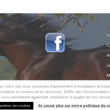
N
C
A
L
M
r notre site, vous consentez explicitement à l’installation et l’util
naliser le contenu et les annonces, d'offrir des fonctionnalités re
s nous permettent également d'améliorer la qualité de nos servic
En savoir plus sur notre politique de c
amètres des cookies