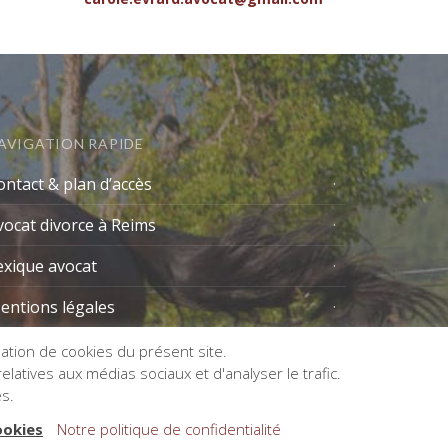
AVIGATION RAPIDE
ontact & plan d’accès
vocat divorce à Reims
exique avocat
entions légales
isation de cookies du présent site.
latives aux médias sociaux et d'analyser le trafic.
es.
ookies
Notre politique de confidentialité