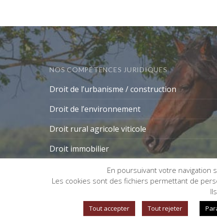
NOS COMPÉTENCES JURIDIQUES
Droit de l’urbanisme / construction
Droit de l’environnement
Droit rural agricole viticole
Droit immobilier
En poursuivant votre navigation su
Les cookies sont des fichiers permettant de person
Gestion des cookies
Il
Tout accepter
Tout rejeter
Par