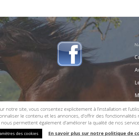
N
C
A
L
M
r notre site, vous consentez explicitement à l’installation et l’util
naliser le contenu et les annonces, d'offrir des fonctionnalités re
s nous permettent également d'améliorer la qualité de nos servic
En savoir plus sur notre politique de c
amètres des cookies