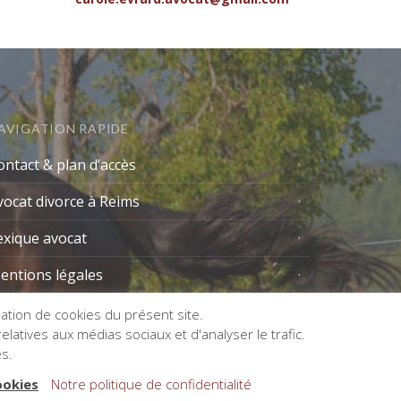
AVIGATION RAPIDE
ontact & plan d’accès
vocat divorce à Reims
exique avocat
entions légales
isation de cookies du présent site.
latives aux médias sociaux et d'analyser le trafic.
es.
ookies
Notre politique de confidentialité