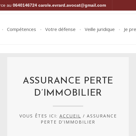
orce au
0640146724
carole.evrard.avocat@gmail.com
Compétences
Votre défense
Veille juridique
Je pr
ASSURANCE PERTE
D’IMMOBILIER
VOUS ÊTES ICI:
ACCUEIL
/
ASSURANCE
PERTE D’IMMOBILIER