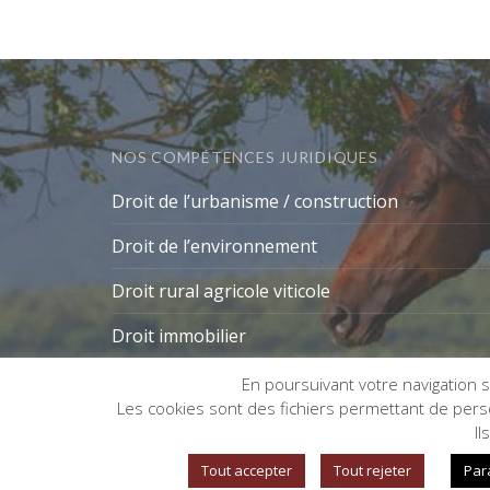
NOS COMPÉTENCES JURIDIQUES
Droit de l’urbanisme / construction
Droit de l’environnement
Droit rural agricole viticole
Droit immobilier
En poursuivant votre navigation su
Les cookies sont des fichiers permettant de person
Gestion des cookies
Il
Tout accepter
Tout rejeter
Par