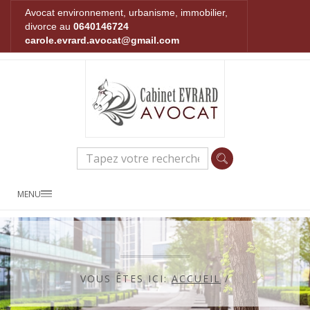
Avocat environnement, urbanisme, immobilier,
divorce au
0640146724
carole.evrard.avocat@gmail.com
MENU
VOUS ÊTES ICI:
ACCUEIL
/